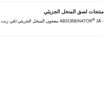
منتجات لصق المنخل الجزيئي
®
- ABSORBINATOR
3Å معجون المنخل الجزيئي (في زيت الخروع)
اطلب تسعيرتك الآن